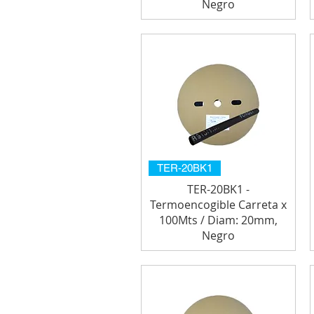
Negro
TER-20BK1
TER-20BK1 -
Termoencogible Carreta x
100Mts / Diam: 20mm,
Negro