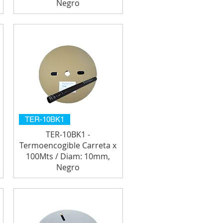
Negro
TER-10BK1
TER-10BK1 -
Termoencogible Carreta x
100Mts / Diam: 10mm,
Negro