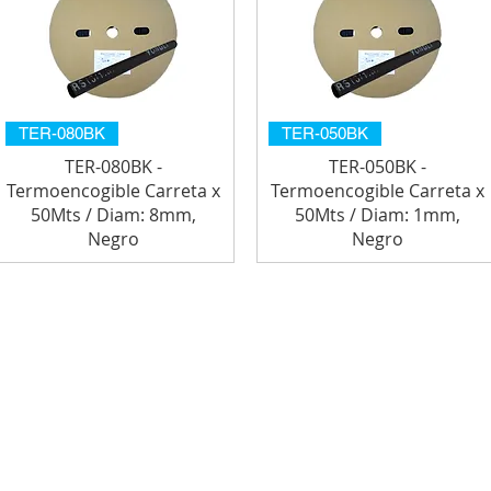
TER-080BK
TER-050BK
TER-080BK -
TER-050BK -
Termoencogible Carreta x
Termoencogible Carreta x
50Mts / Diam: 8mm,
50Mts / Diam: 1mm,
Negro
Negro