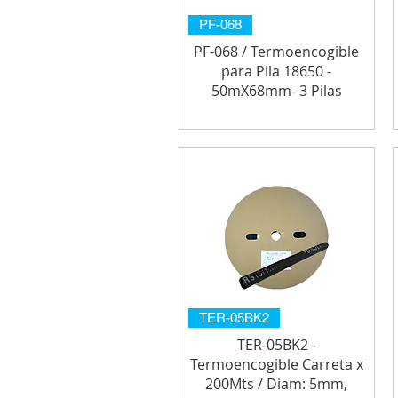
PF-068
PF-068 / Termoencogible
para Pila 18650 -
50mX68mm- 3 Pilas
TER-05BK2
TER-05BK2 -
Termoencogible Carreta x
200Mts / Diam: 5mm,