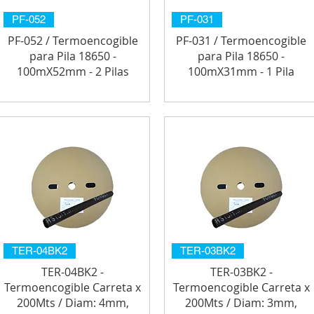
PF-052
PF-031
PF-052 / Termoencogible
PF-031 / Termoencogible
para Pila 18650 -
para Pila 18650 -
100mX52mm - 2 Pilas
100mX31mm - 1 Pila
TER-04BK2
TER-03BK2
TER-04BK2 -
TER-03BK2 -
Termoencogible Carreta x
Termoencogible Carreta x
200Mts / Diam: 4mm,
200Mts / Diam: 3mm,