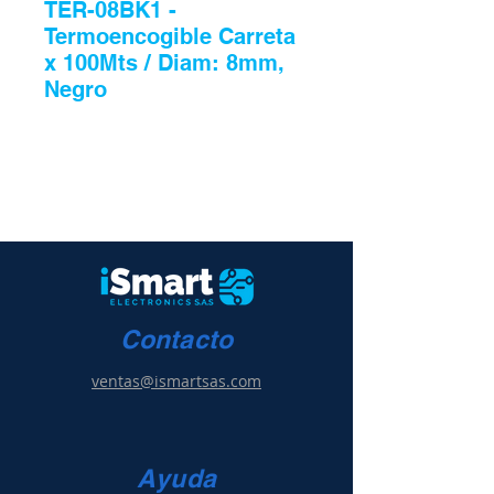
TER-08BK1 -
Termoencogible Carreta
x 100Mts / Diam: 8mm,
Negro
Contacto
ventas@ismartsas.com
Ayuda