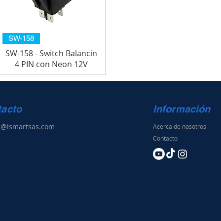
SW-158
SW-158 - Switch Balancin
4 PIN con Neon 12V
tacto
Información
s@ismartsas.com
Acerca de nosotros
Contacto