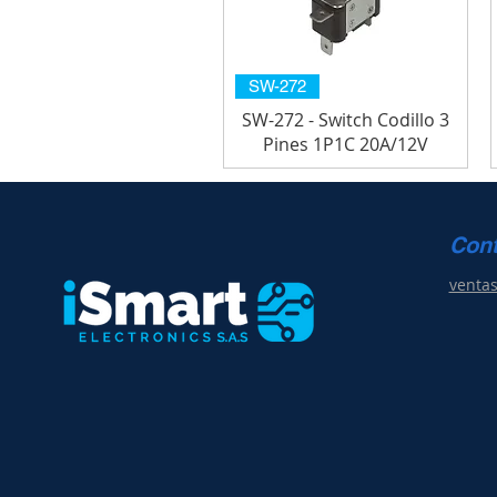
SW-272
SW-272 - Switch Codillo 3
Pines 1P1C 20A/12V
Con
venta