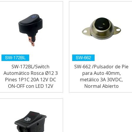
SW-172BL
SW-662
SW-172BL/Switch
SW-662 /Pulsador de Pie
Automático Rosca Ø12 3
para Auto 40mm,
Pines 1P1C 20A 12V DC
metálico 3A 30VDC,
ON-OFF con LED 12V
Normal Abierto