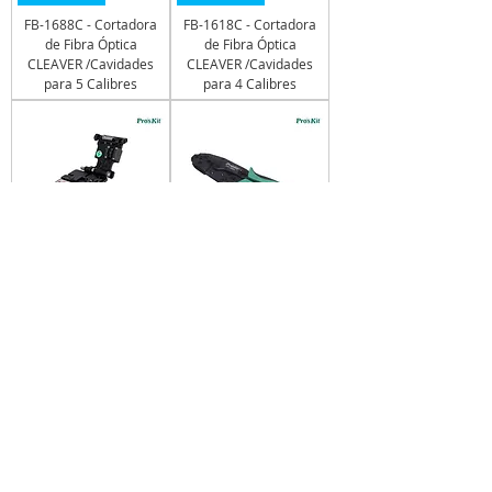
FB-1688C - Cortadora
FB-1618C - Cortadora
de Fibra Óptica
de Fibra Óptica
CLEAVER /Cavidades
CLEAVER /Cavidades
para 5 Calibres
para 4 Calibres
FB-1601
8PK-301J
FB-1601 - Cortadora de
8PK-301J -Ponchadora
Fibra Óptica CLEAVER
Fibra Óptica 6
/Cavidades para 3
Cavidades HEX:1.73,
Calibres
1.98, 3.25, 3.84,
4.52mm
Contacto