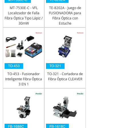
MT-7530E-C
TE-8202A
MT-7530E-C - VFL
TE-8202A - Juego de
Localizador de Falla
FUSIONADORA para
Fibra Óptica Tipo Lápiz /
Fibra Óptica con
30mW
Estuche
TO-453
TO-321
TO-453 - Fusionador
TO-321 - Cortadora de
Inteligente Fibra Óptica
Fibra Óptica CLEAVER
3 EN 1
FB-1688C
FB-1618C