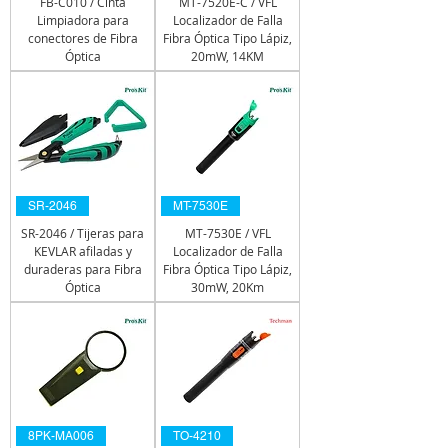
FB-C010 / Cinta
MT-7520E-C / VFL
Limpiadora para
Localizador de Falla
conectores de Fibra
Fibra Óptica Tipo Lápiz,
Óptica
20mW, 14KM
SR-2046
MT-7530E
SR-2046 / Tijeras para
MT-7530E / VFL
KEVLAR afiladas y
Localizador de Falla
duraderas para Fibra
Fibra Óptica Tipo Lápiz,
Óptica
30mW, 20Km
8PK-MA006
TO-4210