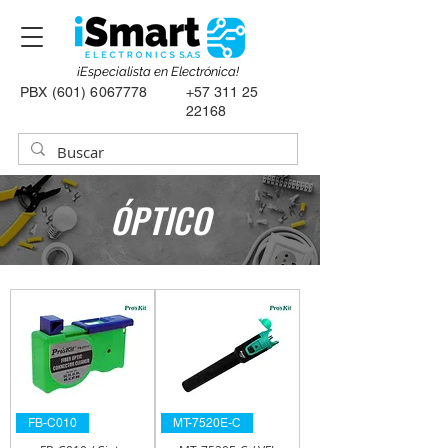
¡Especialista en Electrónica!
PBX
(601) 6067778
+57 311 25
22168
ÓPTICO
FB-C010
MT-7520E-C