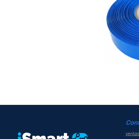
Con
venta