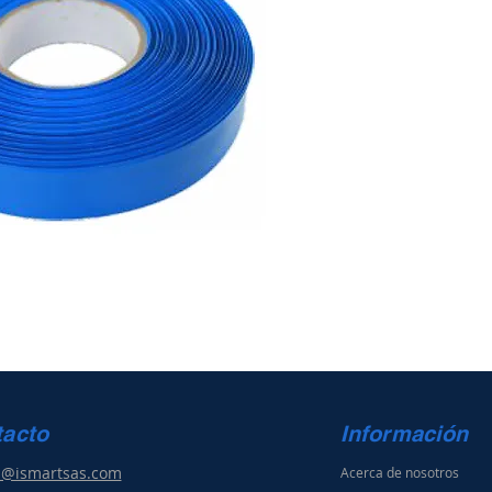
tacto
Información
s@ismartsas.com
Acerca de nosotros