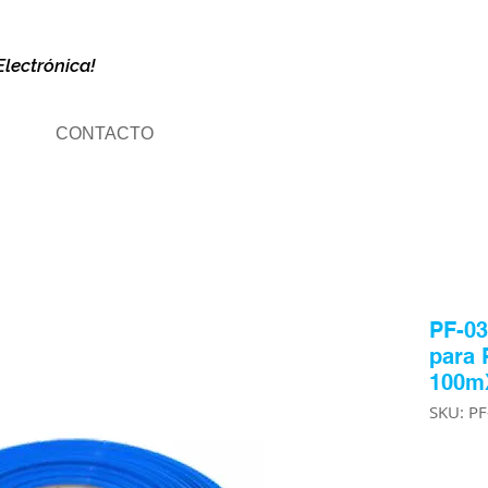
Electrónica!
CONTACTO
PF-03
para 
100mX
SKU: P