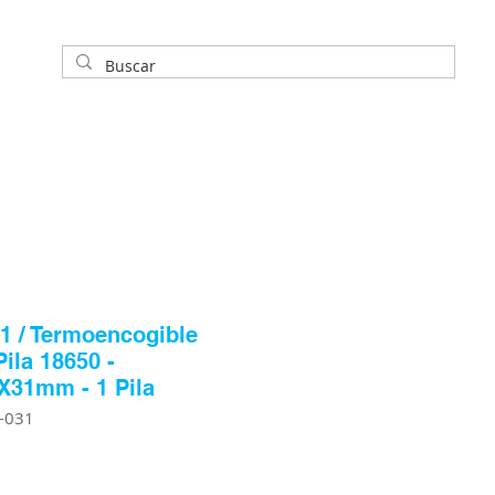
1 / Termoencogible
Pila 18650 -
31mm - 1 Pila
F-031