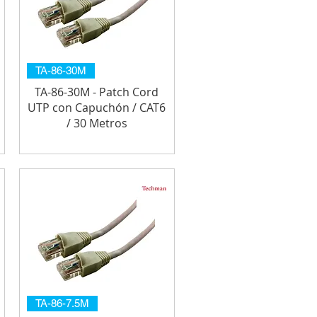
TA-86-30M
TA-86-30M - Patch Cord
UTP con Capuchón / CAT6
/ 30 Metros
TA-86-7.5M