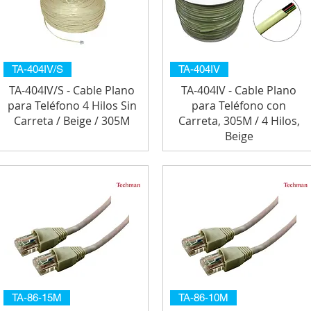
TA-404IV/S
TA-404IV
TA-404IV/S - Cable Plano
TA-404IV - Cable Plano
para Teléfono 4 Hilos Sin
para Teléfono con
Carreta / Beige / 305M
Carreta, 305M / 4 Hilos,
Beige
TA-86-15M
TA-86-10M