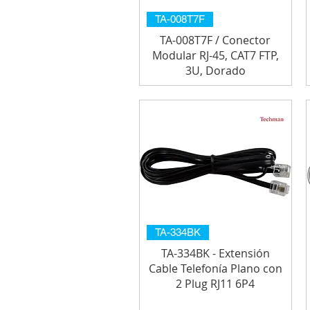
TA-008T7F
TA-008T7F / Conector
Modular RJ-45, CAT7 FTP,
3U, Dorado
TA-334BK
TA-334BK - Extensión
Cable Telefonía Plano con
2 Plug RJ11 6P4