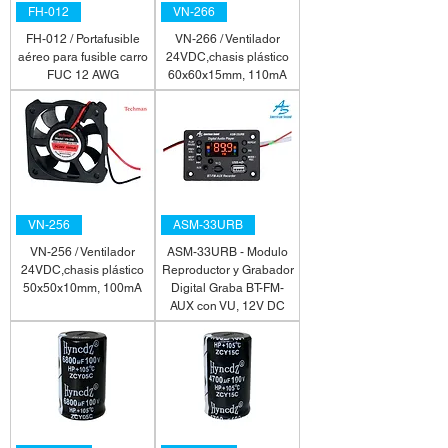
FH-012
VN-266
FH-012 / Portafusible
VN-266 / Ventilador
aéreo para fusible carro
24VDC,chasis plástico
FUC 12 AWG
60x60x15mm, 110mA
VN-256
ASM-33URB
VN-256 / Ventilador
ASM-33URB - Modulo
24VDC,chasis plástico
Reproductor y Grabador
50x50x10mm, 100mA
Digital Graba BT-FM-
AUX con VU, 12V DC