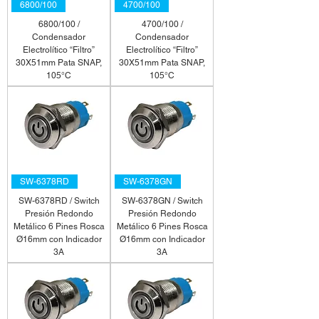
6800/100
4700/100
6800/100 /
4700/100 /
Condensador
Condensador
Electrolítico “Filtro”
Electrolítico “Filtro”
30X51mm Pata SNAP,
30X51mm Pata SNAP,
105°C
105°C
SW-6378RD
SW-6378GN
SW-6378RD / Switch
SW-6378GN / Switch
Presión Redondo
Presión Redondo
Metálico 6 Pines Rosca
Metálico 6 Pines Rosca
Ø16mm con Indicador
Ø16mm con Indicador
3A
3A