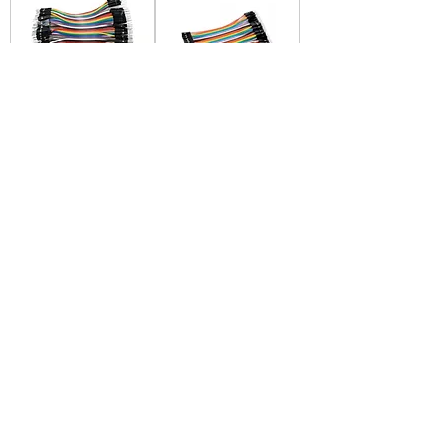
CBL-4010MM
CBL-4010MH
CBL-4010MM / 40
CBL-4010MH / 40
Jumper Macho-Macho
Jumper Macho-Hembra
con cable Rainbow
con cable Rainbow
26AWG
26AWG
ASM-505
CC-879200
ASM-505 - Modulo
CC-879200 / Extensor
Amplificador con
HDMI Inalámbrico 200M
Potenciómetro Audio
5.8G, 1080p 60Hz con
Estéreo
Loop