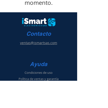
momento.
Contacto
ventas@ismartsas.com
Ayuda
Condiciones de uso
Política de ventas
y g
arantía
Política de privacidad
Información
Acerca de nosotros