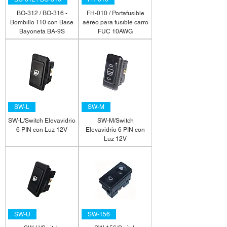
BO-312 / BO-316 -
FH-010 / Portafusible
Bombillo T10 con Base
aéreo para fusible carro
Bayoneta BA-9S
FUC 10AWG
SW-L
SW-M
SW-L/Switch Elevavidrio
SW-M/Switch
6 PIN con Luz 12V
Elevavidrio 6 PIN con
Luz 12V
SW-U
SW-156