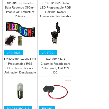
SPT-316 - 2 Tweeter
LPD-31260/Pantalla
Bala Redondo Ø96mm
LED Programable RGB
Imán 8 Oz, Estructura
Flexible, Texto y
Plástica
Animación Desplazable
LPD-3938
JA-179C
LPD-3938/Pantalla LED
JA-179C / Jack
Programable RGB
Cigarrillo Pesado para
Flexible con Texto y
Auto Panel, 15A 12V
Animación Desplazable
DC
BO-312 / BO-316
FH-010