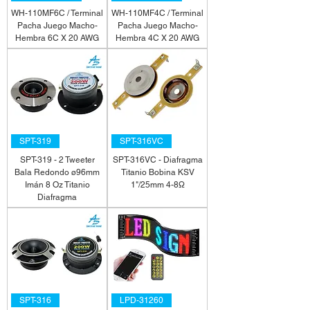
WH-110MF6C / Terminal
WH-110MF4C / Terminal
Pacha Juego Macho-
Pacha Juego Macho-
Hembra 6C X 20 AWG
Hembra 4C X 20 AWG
SPT-319
SPT-316VC
SPT-319 - 2 Tweeter
SPT-316VC - Diafragma
Bala Redondo ø96mm
Titanio Bobina KSV
Imán 8 Oz Titanio
1"/25mm 4-8Ω
Diafragma
SPT-316
LPD-31260