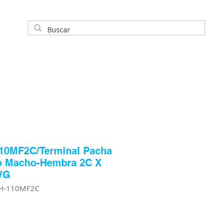
10MF2C/Terminal Pacha
o Macho-Hembra 2C X
WG
H-110MF2C