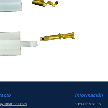
tacto
Información
s@ismartsas.com
Acerca de nosotros