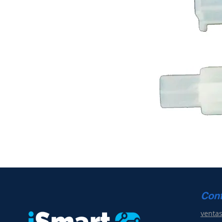
Con
venta