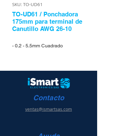
SKU: TO-UD61
TO-UD61 / Ponchadora
175mm para terminal de
Canutillo AWG 26-10
- 0.2 - 5.5mm Cuadrado
Contacto
ventas@ismartsas.com
Ayuda