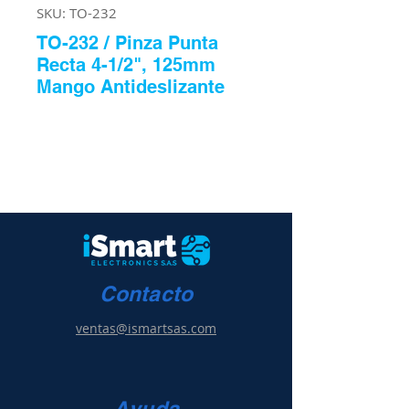
SKU: TO-232
TO-232 / Pinza Punta
Recta 4-1/2", 125mm
Mango Antideslizante
Contacto
ventas@ismartsas.com
Ayuda