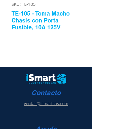
SKU: TE-105
TE-105 - Toma Macho
Chasis con Porta
Fusible, 10A 125V
Contacto
ventas@ismartsas.com
Ayuda