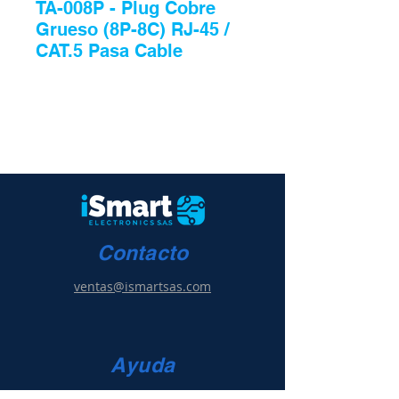
TA-008P - Plug Cobre
Grueso (8P-8C) RJ-45 /
CAT.5 Pasa Cable
Contacto
ventas@ismartsas.com
Ayuda
Condiciones de uso