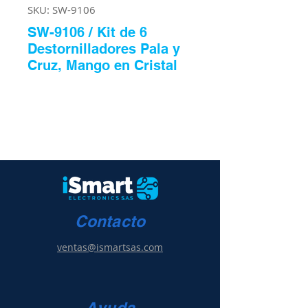
SKU: SW-9106
SW-9106 / Kit de 6
Destornilladores Pala y
Cruz, Mango en Cristal
Contacto
ventas@ismartsas.com
Ayuda