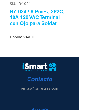
SKU: RY-024
RY-024 / 8 Pines, 2P2C,
10A 120 VAC Terminal
con Ojo para Soldar
Bobina 24VDC
Contacto
ventas@ismartsas.com
Ayuda