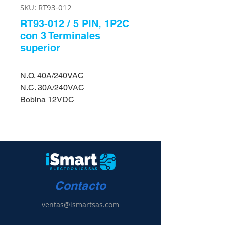
SKU: RT93-012
RT93-012 / 5 PIN, 1P2C
con 3 Terminales
superior
N.O. 40A/240VAC
N.C. 30A/240VAC
Bobina 12VDC
Contacto
ventas@ismartsas.com