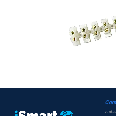
Con
venta