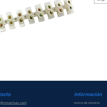
tacto
Información
s@ismartsas.com
Acerca de nosotros