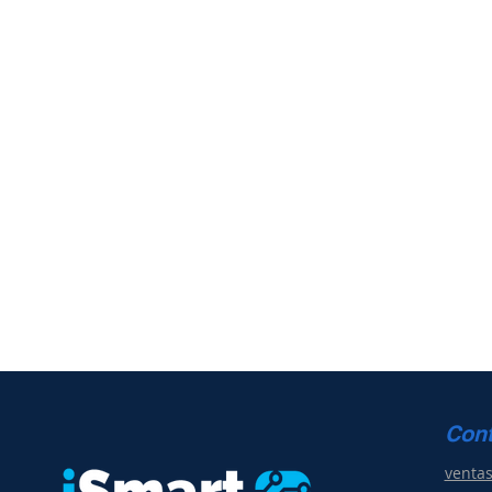
Con
venta