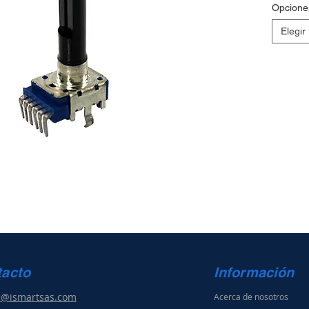
Opcione
Elegir
tacto
Información
s@ismartsas.com
Acerca de nosotros