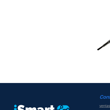
Con
venta