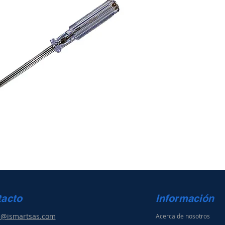
tacto
Información
s@ismartsas.com
Acerca de nosotros