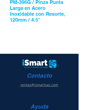
PM-396G / Pinza Punta
Larga en Acero
Inoxidable con Resorte,
120mm / 4.5"
Contacto
ventas@ismartsas.com
Ayuda