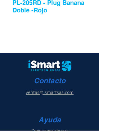
PL-205RD - Plug Banana
Doble -Rojo
Contacto
ventas@ismartsas.com
Ayuda
Condiciones de uso
Política de ventas
y g
arantía