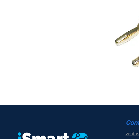
Con
venta