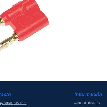
tacto
Información
s@ismartsas.com
Acerca de nosotros