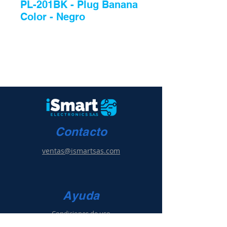
PL-201BK - Plug Banana
Color - Negro
Contacto
ventas@ismartsas.com
Ayuda
Condiciones de uso
Política de ventas
y g
arantía