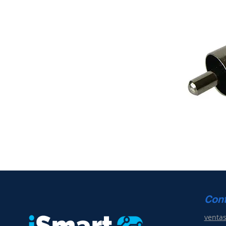
Con
venta