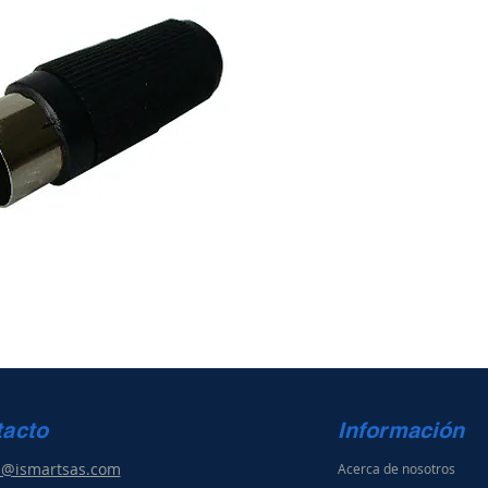
tacto
Información
s@ismartsas.com
Acerca de nosotros