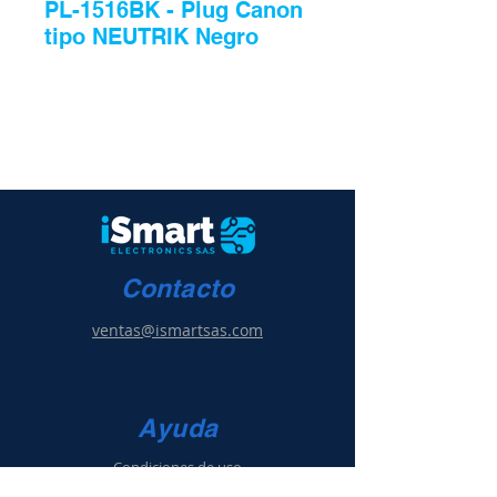
PL-1516BK - Plug Canon
tipo NEUTRIK Negro
Contacto
ventas@ismartsas.com
Ayuda
Condiciones de uso
Política de ventas
y g
arantía