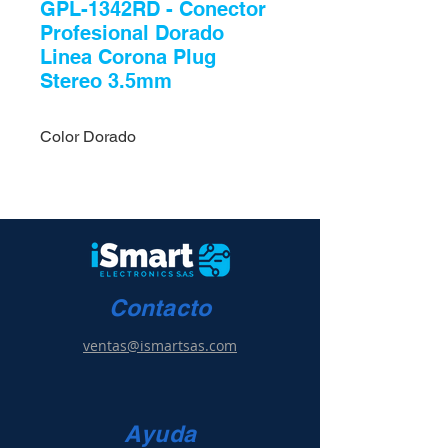
GPL-1342RD - Conector
Profesional Dorado
Linea Corona Plug
Stereo 3.5mm
Color Dorado
Contacto
ventas@ismartsas.com
Ayuda