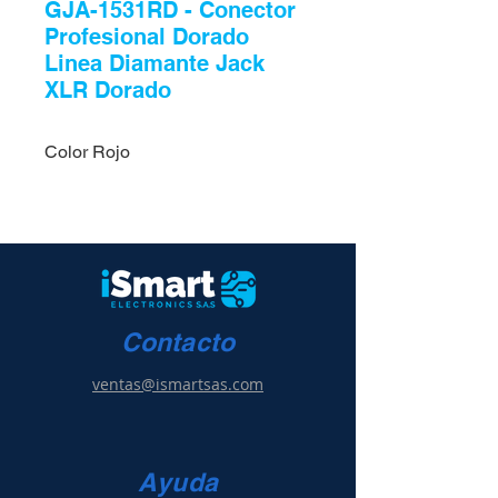
GJA-1531RD - Conector
Profesional Dorado
Linea Diamante Jack
XLR Dorado
Color Rojo
Contacto
ventas@ismartsas.com
Ayuda