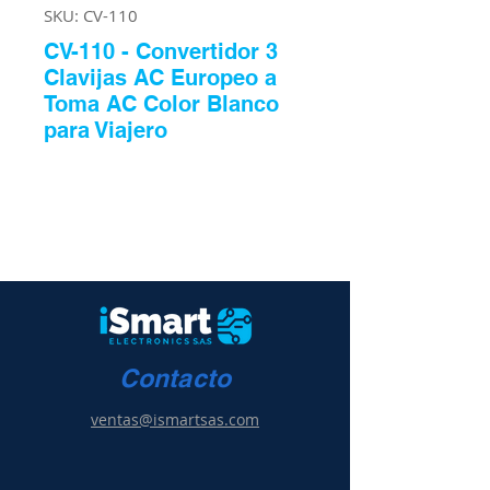
SKU: CV-110
CV-110 - Convertidor 3
Clavijas AC Europeo a
Toma AC Color Blanco
para Viajero
Contacto
ventas@ismartsas.com