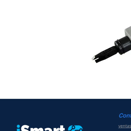
Con
venta