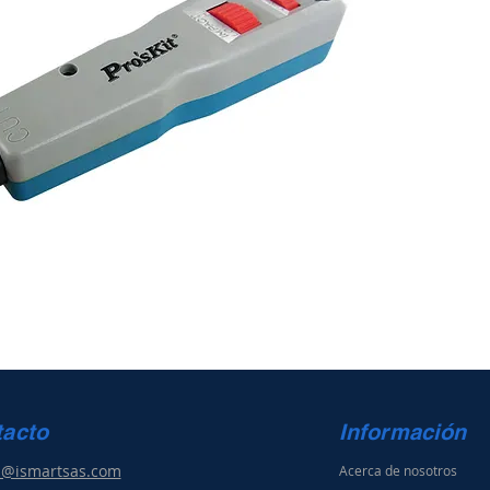
tacto
Información
s@ismartsas.com
Acerca de nosotros