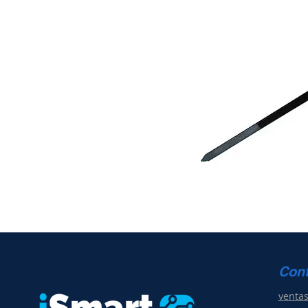
Con
venta