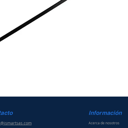
tacto
Información
s@ismartsas.com
Acerca de nosotros