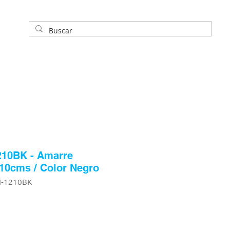
210BK - Amarre
10cms / Color Negro
H-1210BK