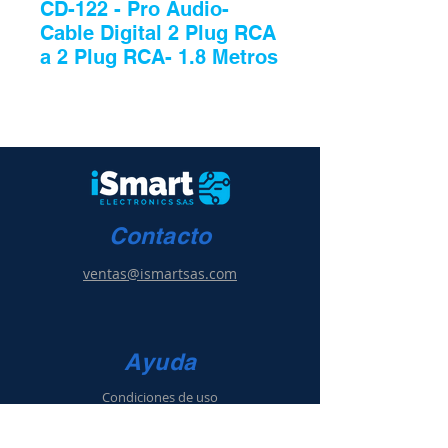
CD-122 - Pro Audio-
Cable Digital 2 Plug RCA
a 2 Plug RCA- 1.8 Metros
Contacto
ventas@ismartsas.com
Ayuda
Condiciones de uso
Política de ventas
y g
arantía