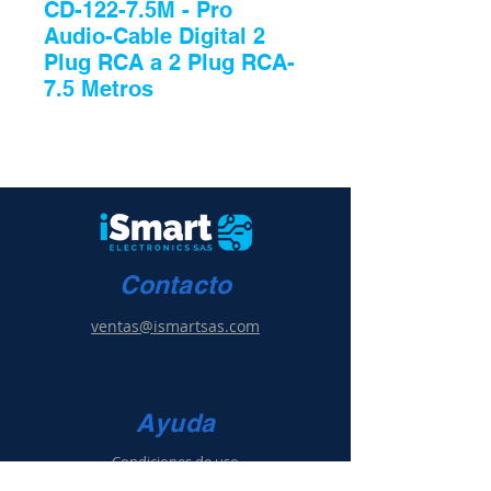
CD-122-7.5M - Pro
Audio-Cable Digital 2
Plug RCA a 2 Plug RCA-
7.5 Metros
Contacto
ventas@ismartsas.com
Ayuda
Condiciones de uso
Política de ventas
y g
arantía