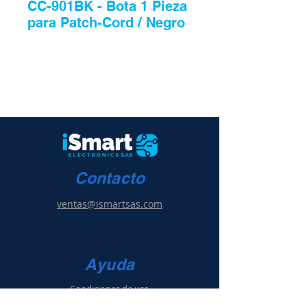
CC-901BK - Bota 1 Pieza
para Patch-Cord / Negro
Contacto
ventas@ismartsas.com
Ayuda
Condiciones de uso
Política de ventas
y g
arantía