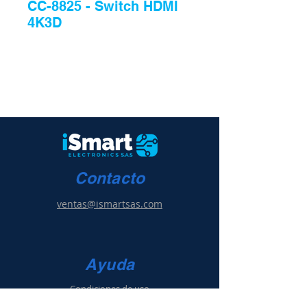
CC-8825 - Switch HDMI
4K3D
Contacto
ventas@ismartsas.com
Ayuda
Condiciones de uso
Política de ventas
y g
arantía