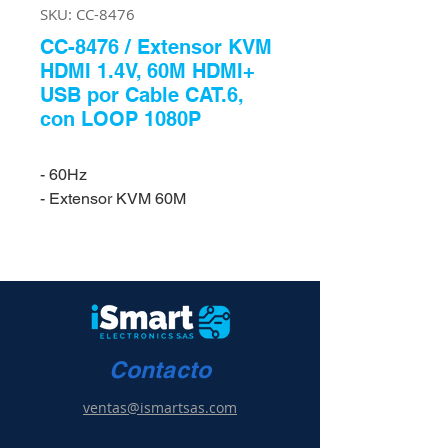
SKU: CC-8476
CC-8476 / Extensor KVM
HDMI 1.4V, 60M HDMI+
USB por Cable CAT.6,
con LOOP 1080P
- 60Hz
- Extensor KVM 60M
Contacto
ventas@ismartsas.com