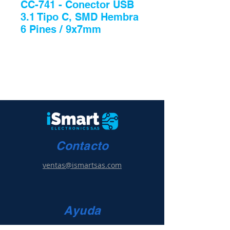
CC-741 - Conector USB
3.1 Tipo C, SMD Hembra
6 Pines / 9x7mm
Contacto
ventas@ismartsas.com
Ayuda
Condiciones de uso