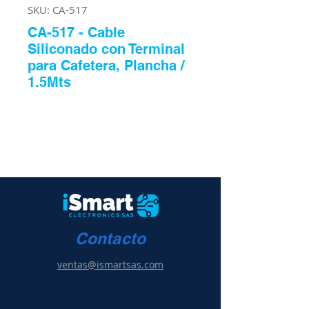
SKU: CA-517
CA-517 - Cable
Siliconado con Terminal
para Cafetera, Plancha /
1.5Mts
Contacto
ventas@ismartsas.com