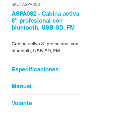
SKU: ASPA082
ASPA082 - Cabina activa
8'' profesional con
bluetooth, USB-SD, FM
Cabina activa 8'' profesional con
bluetooth, USB-SD, FM.
Especificaciones:
- Woofer 8", Iman 25 Oz, Bobina
Manual
25mm KSV 8 ohm
- Tweeter: 8 Oz Iman, 25mm Titanio
Descarga el Manual
AQUI
Diafragma
Volante
- Reproductor MP3 con LCD Display
y 5 Botom
Descarga el Volante
AQUI
- Reproductor de USB-SD Memoria,
Descarga el Volante Formato Celular
MP3 Formato
AQUI
- Receptor de Bluetooth, Radio FM