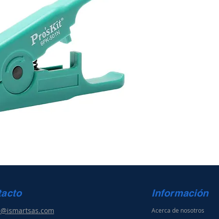
tacto
Información
s@ismartsas.com
Acerca de nosotros