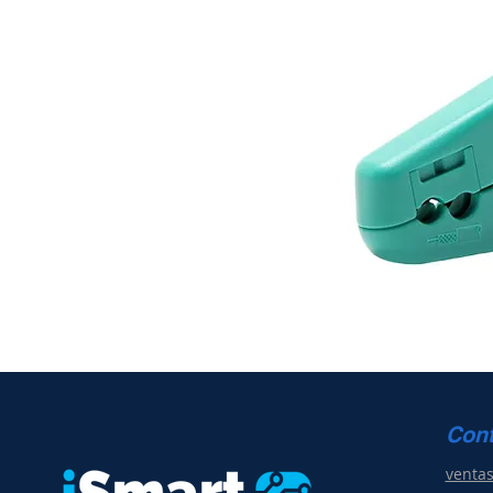
Con
venta