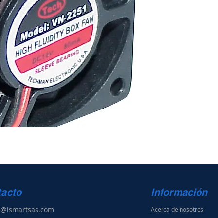
tacto
Información
s@ismartsas.com
Acerca de nosotros