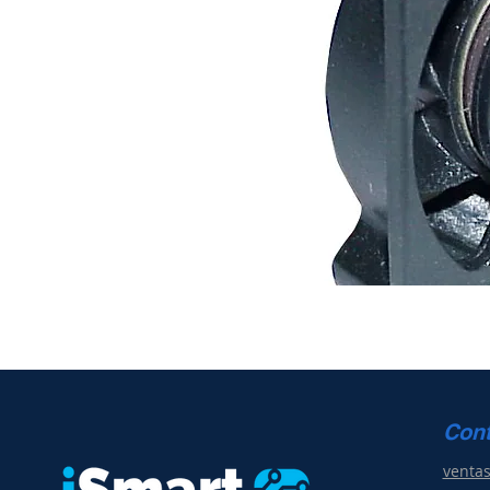
Con
venta