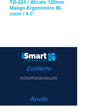
TO-224 / Alicate 120mm
Mango Ergonómico Bi-
color / 4.5"
Contacto
ventas@ismartsas.com
Ayuda
Condiciones de uso