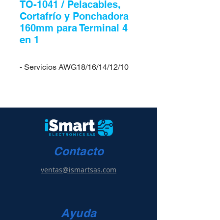
TO-1041 / Pelacables,
Cortafrío y Ponchadora
160mm para Terminal 4
en 1
- Servicios AWG18/16/14/12/10
Contacto
ventas@ismartsas.com
Ayuda