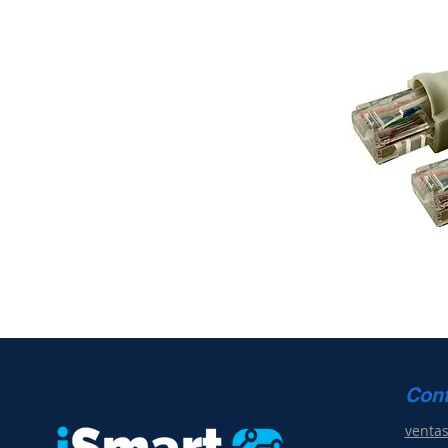
Con
venta