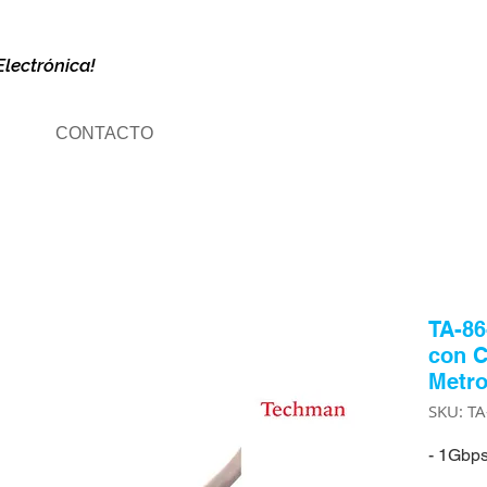
Electrónica!
CONTACTO
TA-86
con C
Metr
SKU: T
- 1Gbp