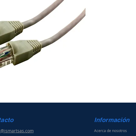
tacto
Información
s@ismartsas.com
Acerca de nosotros