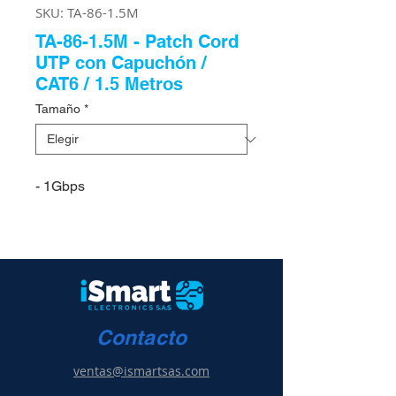
SKU: TA-86-1.5M
TA-86-1.5M - Patch Cord
UTP con Capuchón /
CAT6 / 1.5 Metros
Tamaño
*
- 1Gbps
Contacto
ventas@ismartsas.com