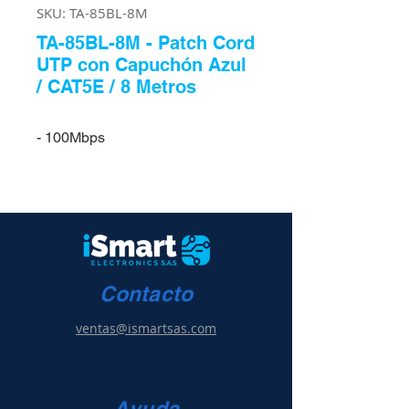
SKU: TA-85BL-8M
TA-85BL-8M - Patch Cord
UTP con Capuchón Azul
/ CAT5E / 8 Metros
- 100Mbps
Contacto
ventas@ismartsas.com
Ayuda