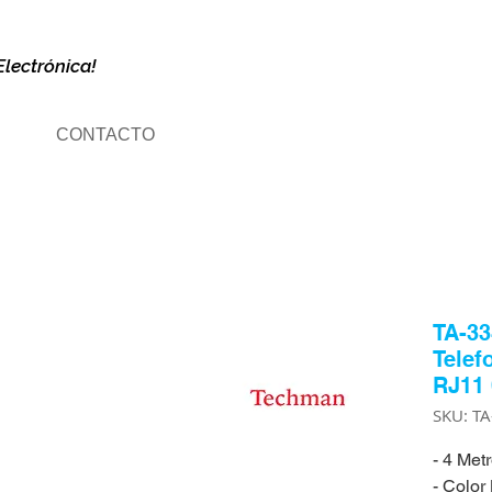
Electrónica!
CONTACTO
TA-33
Telef
RJ11
SKU: T
- 4 Met
- Color