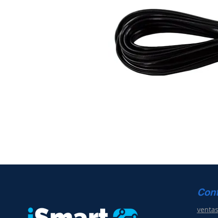
Con
venta