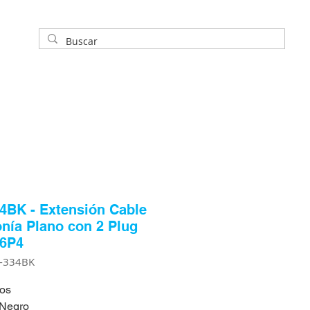
4BK - Extensión Cable
onía Plano con 2 Plug
 6P4
A-334BK
ros
 Negro