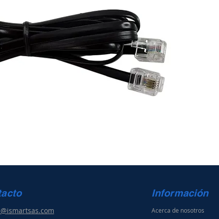
tacto
Información
s@ismartsas.com
Acerca de nosotros