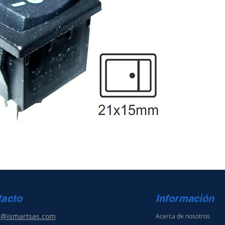
tacto
Información
s@ismartsas.com
Acerca de nosotros