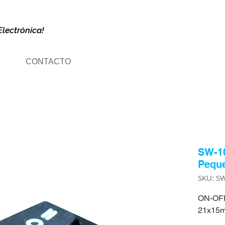
Electrónica!
CONTACTO
SW-10
Peque
SKU: S
ON-OFF
21x15