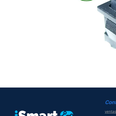
Con
venta