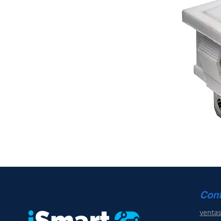
Con
venta