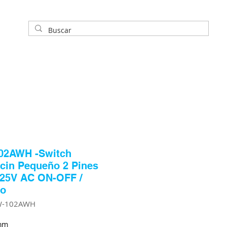
02AWH -Switch
cin Pequeño 2 Pines
125V AC ON-OFF /
co
W-102AWH
mm