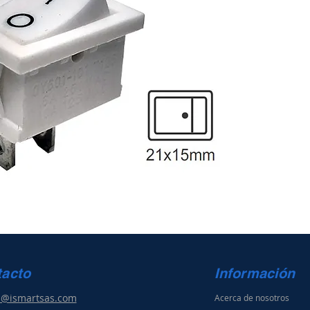
tacto
Información
s@ismartsas.com
Acerca de nosotros