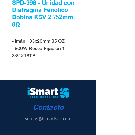
SPD-998 - Unidad con
Diafragma Fenolico
Bobina KSV 2"/52mm,
8Ω
- Imán 133x20mm 35 OZ
- 800W Rosca Fijación 1-
3/8"X18TPI
Contacto
ventas@ismartsas.com